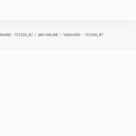
00x900 - 151230_87
JIM-ONLINE – 1600×900 – 151230_87